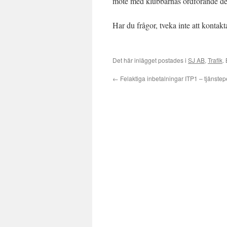
möte med klubbarnas ordförande de
Har du frågor, tveka inte att kontakt
Det här inlägget postades i
SJ AB
,
Trafik
.
←
Felaktiga inbetalningar ITP1 – tjänste