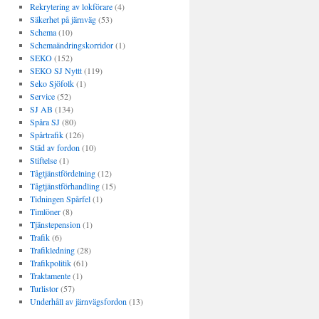
Rekrytering av lokförare
(4)
Säkerhet på järnväg
(53)
Schema
(10)
Schemaändringskorridor
(1)
SEKO
(152)
SEKO SJ Nyttt
(119)
Seko Sjöfolk
(1)
Service
(52)
SJ AB
(134)
Spåra SJ
(80)
Spårtrafik
(126)
Städ av fordon
(10)
Stiftelse
(1)
Tågtjänstfördelning
(12)
Tågtjänstförhandling
(15)
Tidningen Spårfel
(1)
Timlöner
(8)
Tjänstepension
(1)
Trafik
(6)
Trafikledning
(28)
Trafikpolitik
(61)
Traktamente
(1)
Turlistor
(57)
Underhåll av järnvägsfordon
(13)