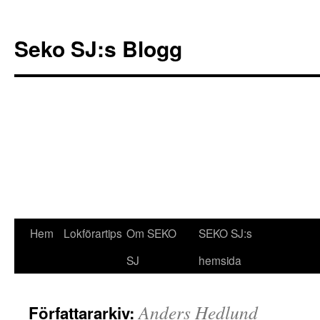
Seko SJ:s Blogg
Hem
Lokförartips
Om SEKO
SEKO SJ:s
Gå
SJ
hemsida
till
innehåll
Anders Hedlund
Författararkiv: