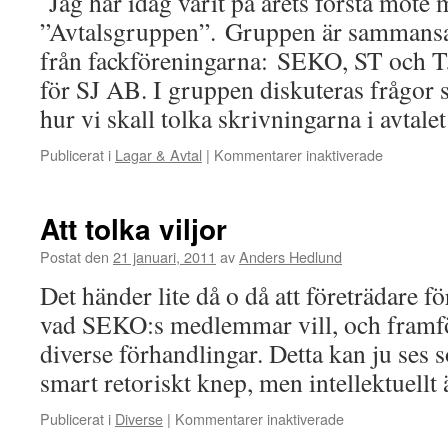
Jag har idag varit på årets första möte
”Avtalsgruppen”. Gruppen är sammansat
från fackföreningarna: SEKO, ST och TJ
för SJ AB. I gruppen diskuteras frågor s
hur vi skall tolka skrivningarna i avtal
Publicerat i
Lagar & Avtal
|
Kommentarer inaktiverade
för
Avtalsgru
Att tolka viljor
Postat den
21 januari, 2011
av
Anders Hedlund
Det händer lite då o då att företrädare f
vad SEKO:s medlemmar vill, och framfö
diverse förhandlingar. Detta kan ju ses 
smart retoriskt knep, men intellektuell
Publicerat i
Diverse
|
Kommentarer inaktiverade
för
Att