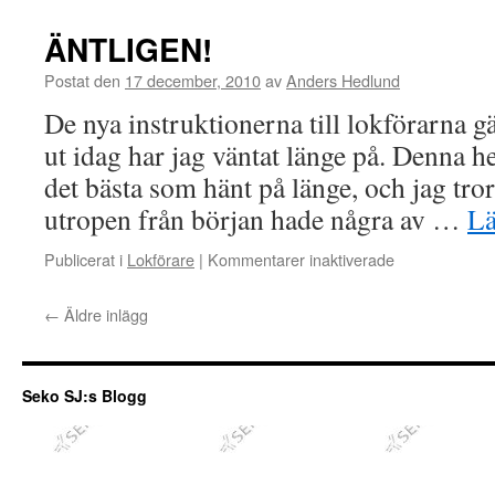
tolka
viljor
ÄNTLIGEN!
Postat den
17 december, 2010
av
Anders Hedlund
De nya instruktionerna till lokförarna g
ut idag har jag väntat länge på. Denna 
det bästa som hänt på länge, och jag tror
utropen från början hade några av …
L
Publicerat i
Lokförare
|
Kommentarer inaktiverade
för
ÄNTLIGEN!
←
Äldre inlägg
Seko SJ:s Blogg