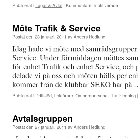
Publicerat i
Lagar & Avtal
|
Kommentarer inaktiverade
för
Avtalsgru
(igen)
Möte Trafik & Service
Postat den
28 januari, 2011
av
Anders Hedlund
Idag hade vi möte med samrådsgruppern
Service. Under förmiddagen möttes samt
för enhet Trafik och enhet Service, och
delade vi på oss och möten hölls per en
kommer från de klubbar SEKO har på
Publicerat i
Driftstöd
,
Lokförare
,
Ombordpersonal
,
Trafikledning
Avtalsgruppen
Postat den
27 januari, 2011
av
Anders Hedlund