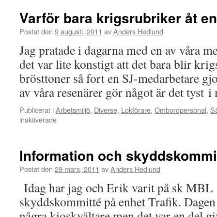
Varför bara krigsrubriker åt en
Postat den
9 augusti, 2011
av
Anders Hedlund
Jag pratade i dagarna med en av våra 
det var lite konstigt att det bara blir kr
brösttoner så fort en SJ-medarbetare gjo
av våra resenärer gör något är det tyst
Publicerat i
Arbetsmiljö
,
Diverse
,
Lokförare
,
Ombordpersonal
,
Sä
inaktiverade
för
Varför
bara
krigsrubriker
Information och skyddskommit
åt
ena
Postat den
29 mars, 2011
av
Anders Hedlund
hållet?
Idag har jag och Erik varit på sk MBL
skyddskommitté på enhet Trafik. Dagen b
några kioskvältare men det var en del g