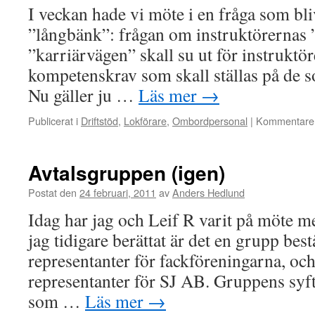
I veckan hade vi möte i en fråga som bliv
”långbänk”: frågan om instruktörernas ”
”karriärvägen” skall su ut för instruktör
kompetenskrav som skall ställas på de s
Nu gäller ju …
Läs mer
→
Publicerat i
Driftstöd
,
Lokförare
,
Ombordpersonal
|
Kommentarer
Avtalsgruppen (igen)
Postat den
24 februari, 2011
av
Anders Hedlund
Idag har jag och Leif R varit på möte 
jag tidigare berättat är det en grupp bes
representanter för fackföreningarna, oc
representanter för SJ AB. Gruppens syfta
som …
Läs mer
→