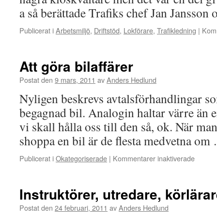
a så berättade Trafiks chef Jan Jansso
Publicerat i
Arbetsmiljö
,
Driftstöd
,
Lokförare
,
Trafikledning
|
Komm
Att göra bilaffärer
Postat den
9 mars, 2011
av
Anders Hedlund
Nyligen beskrevs avtalsförhandlingar so
begagnad bil. Analogin haltar värre än 
vi skall hålla oss till den så, ok. När man
shoppa en bil är de flesta medvetna o
Publicerat i
Okategoriserade
|
Kommentarer inaktiverade
för
Att
göra
bilaffär
Instruktörer, utredare, körlärar
Postat den
24 februari, 2011
av
Anders Hedlund