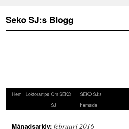
Seko SJ:s Blogg
Hem
Lokförartips
Om SEKO
SEKO SJ:s
Gå
SJ
hemsida
till
innehåll
februari 2016
Månadsarkiv: