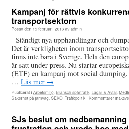
Kampanj för rättvis konkurre
transportsektorn
Postat den
15 februari, 2016
av
admin
Ständigt nya upphandlingar och dumpad
Det är verkligheten inom transportsekt
finns inte bara i Sverige. Hela den euro
är satt under press. Nu startar europeisk
(ETF) en kampanj mot social dumping.
…
Läs mer
→
Publicerat i
Arbetsmiljö
,
Bransch spårtrafik
,
Lagar & Avtal
,
Medle
Säkerhet på järnväg
,
SEKO
,
Trafikpolitik
|
Kommentarer inaktiv
SJs beslut om nedbemanning
frustration och vrede hos m