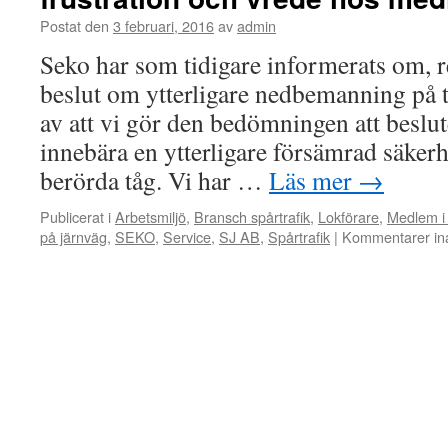
Postat den
3 februari, 2016
av
admin
Seko har som tidigare informerats om, r
beslut om ytterligare nedbemanning på 
av att vi gör den bedömningen att beslu
innebära en ytterligare försämrad säkerh
berörda tåg. Vi har …
Läs mer
→
Publicerat i
Arbetsmiljö
,
Bransch spårtrafik
,
Lokförare
,
Medlem i 
på järnväg
,
SEKO
,
Service
,
SJ AB
,
Spårtrafik
|
Kommentarer ina