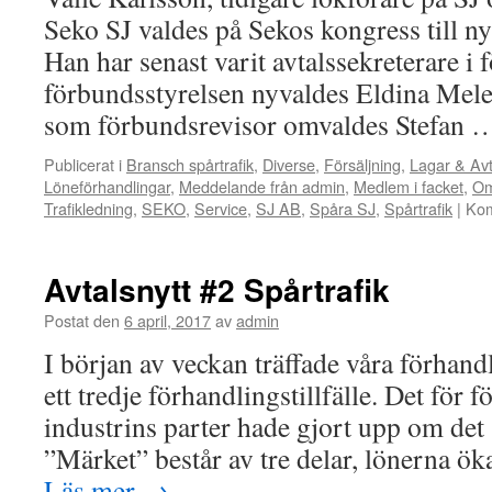
Seko SJ valdes på Sekos kongress till n
Han har senast varit avtalssekreterare i 
förbundsstyrelsen nyvaldes Eldina Mele
som förbundsrevisor omvaldes Stefan
Publicerat i
Bransch spårtrafik
,
Diverse
,
Försäljning
,
Lagar & Avt
Löneförhandlingar
,
Meddelande från admin
,
Medlem i facket
,
Om
Trafikledning
,
SEKO
,
Service
,
SJ AB
,
Spåra SJ
,
Spårtrafik
|
Kom
Avtalsnytt #2 Spårtrafik
Postat den
6 april, 2017
av
admin
I början av veckan träffade våra förhand
ett tredje förhandlingstillfälle. Det för fö
industrins parter hade gjort upp om det 
”Märket” består av tre delar, lönerna ö
Läs mer
→