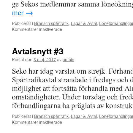
ge Sekos medlemmar samma löneöknin
mer
→
Publicerat i
Bransch spårtrafik
,
Lagar & Avtal
,
Löneförhandlinga
Kommentarer inaktiverade
för
Frågor
och
svar
Avtalsnytt #3
om
spårtrafikkonflikten
Postat den
3 maj, 2017
av
admin
(maj
Seko har idag varslat om strejk. Förhand
2017)
Spårtrafikavtal strandade i fredags och d
möjlighet att fortsätta förhandla med 
omständigheter. Under torsdag och fred
förhandlingarna ha präglats av konstru
Publicerat i
Bransch spårtrafik
,
Lagar & Avtal
,
Löneförhandlinga
Kommentarer inaktiverade
för
Avtalsnytt