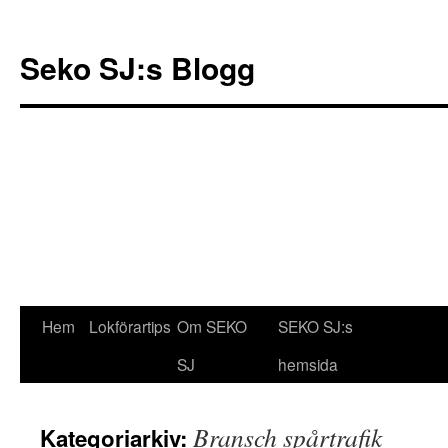
Seko SJ:s Blogg
Hem
Lokförartips
Om SEKO
SEKO SJ:s
Gå
SJ
hemsida
till
innehåll
Bransch spårtrafik
Kategoriarkiv: