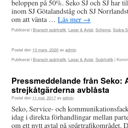
beloppen på 50%. Seko SJ och SJ har t
inom SJ Götalandståg och SJ Norrlands
om att vänta …
Läs mer
→
Publicerat i
Bransch spårtrafik
,
Lagar & Avtal
,
Schema
,
Spåra S
Postat den
13 mars, 2020
av
admin
Publicerat i
Bransch spårtrafik
,
Lagar & Avtal
,
Spårtrafik
|
Komme
Pressmeddelande från Seko: Av
strejkåtgärderna avblåsta
Postat den
11 maj, 2017
av
admin
Seko, Service- och kommunikationsfack
idag i direkta förhandlingar mellan par
om ett nytt avtal på spårtrafikområdet.