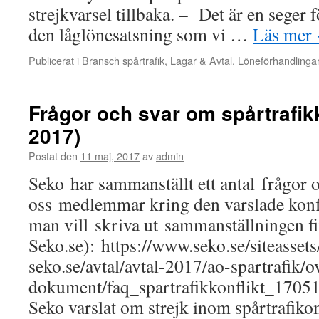
strejkvarsel tillbaka. – Det är en seger f
den låglönesatsning som vi …
Läs mer
Publicerat i
Bransch spårtrafik
,
Lagar & Avtal
,
Löneförhandlinga
Frågor och svar om spårtrafik
2017)
Postat den
11 maj, 2017
av
admin
Seko har sammanställt ett antal frågor oc
oss medlemmar kring den varslade konf
man vill skriva ut sammanställningen fi
Seko.se): https://www.seko.se/siteassets
seko.se/avtal/avtal-2017/ao-spartrafik/o
dokument/faq_spartrafikkonflikt_170510
Seko varslat om strejk inom spårtrafik