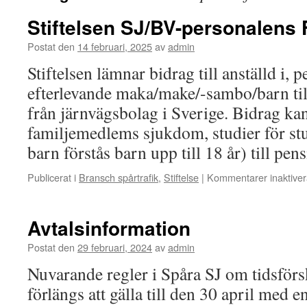
Stiftelsen SJ/BV-personalens
Postat den
14 februari, 2025
av
admin
Stiftelsen lämnar bidrag till anställd i, p
efterlevande maka/make/-sambo/barn till
från järnvägsbolag i Sverige. Bidrag kan
familjemedlems sjukdom, studier för s
barn förstås barn upp till 18 år) till p
Publicerat i
Bransch spårtrafik
,
Stiftelse
|
Kommentarer inaktive
Avtalsinformation
Postat den
29 februari, 2024
av
admin
Nuvarande regler i Spåra SJ om tidsförs
förlängs att gälla till den 30 april med 