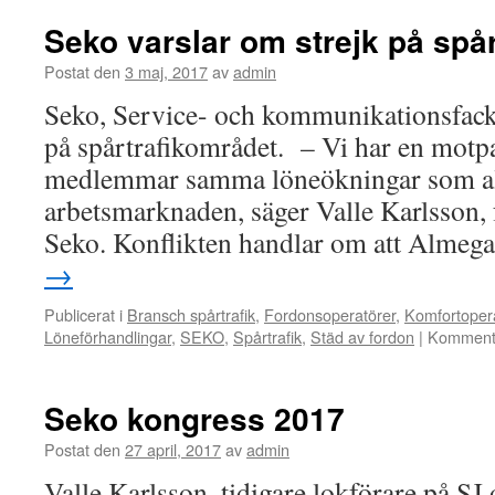
#3
Seko varslar om strejk på spå
Postat den
3 maj, 2017
av
admin
Seko, Service- och kommunikationsfacke
på spårtrafikområdet. – Vi har en motp
medlemmar samma löneökningar som all
arbetsmarknaden, säger Valle Karlsson,
Seko. Konflikten handlar om att Almeg
→
Publicerat i
Bransch spårtrafik
,
Fordonsoperatörer
,
Komfortoper
Löneförhandlingar
,
SEKO
,
Spårtrafik
,
Städ av fordon
|
Kommenta
Seko kongress 2017
Postat den
27 april, 2017
av
admin
Valle Karlsson, tidigare lokförare på SJ