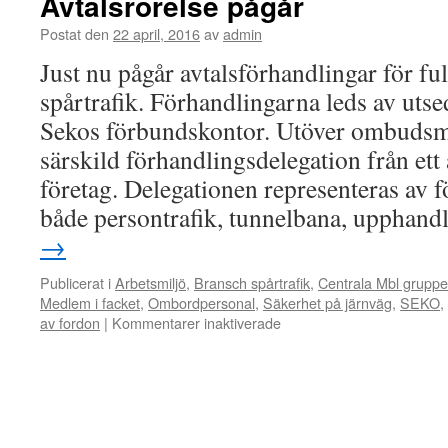
Avtalsrörelse pågår
Postat den
22 april, 2016
av
admin
Just nu pågår avtalsförhandlingar för fu
spårtrafik. Förhandlingarna leds av u
Sekos förbundskontor. Utöver ombudsm
särskild förhandlingsdelegation från ett
företag. Delegationen representeras av 
både persontrafik, tunnelbana, upphand
→
Publicerat i
Arbetsmiljö
,
Bransch spårtrafik
,
Centrala Mbl grupp
Medlem i facket
,
Ombordpersonal
,
Säkerhet på järnväg
,
SEKO
,
av fordon
|
Kommentarer inaktiverade
för
Avtalsrörelse
pågår