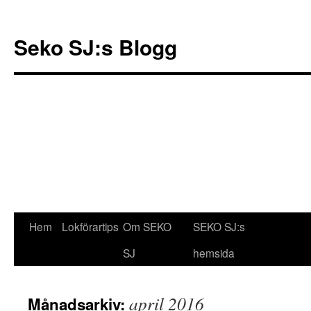
Seko SJ:s Blogg
Hem
Lokförartips
Om SEKO
SEKO SJ:s
Gå
SJ
hemsida
till
innehåll
april 2016
Månadsarkiv: