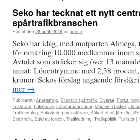
Seko har tecknat ett nytt centra
spårtrafikbranschen
Postat den
26 april, 2016
av
admin
Seko har idag, med motparten Almega, te
för omkring 10.000 medlemmar inom sp
Avtalet som sträcker sig över 13 månade
annat: Löneutrymme med 2,38 procent, 
kronor. Sekos förslag angående försäk
mer
→
Publicerat i
Arbetsmiljö
,
Bransch spårtrafik
,
Diverse
,
Försäljning
Lokförare
,
Lokledare
,
Löneförhandlingar
,
Medlem i facket
,
Ombo
Trafikledning
,
Rekrytering av lokförare
,
Säkerhet på järnväg
,
SE
Spårtrafik
,
Städ av fordon
,
Trafikledning
,
Trafikpolitik
,
Turlistor
|