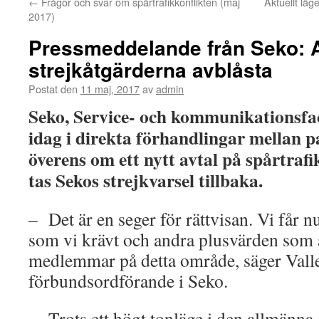
←
Frågor och svar om spårtrafikkonflikten (maj
Aktuellt läg
2017)
Pressmeddelande från Seko: Av
strejkåtgärderna avblåsta
Postat den
11 maj, 2017
av
admin
Seko, Service- och kommunikationsfa
idag i direkta förhandlingar mellan 
överens om ett nytt avtal på spårtra
tas Sekos strejkvarsel tillbaka.
– Det är en seger för rättvisan. Vi får 
som vi krävt och andra plusvärden som ä
medlemmar på detta område, säger Valle
förbundsordförande i Seko.
– Trots ett högt tonläge i den allmänna