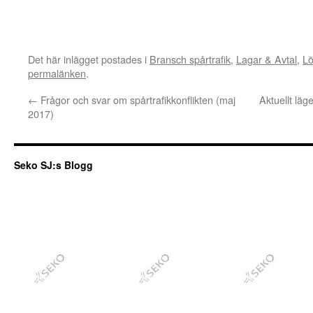
Det här inlägget postades i
Bransch spårtrafik
,
Lagar & Avtal
,
Lö
permalänken
.
←
Frågor och svar om spårtrafikkonflikten (maj
Aktuellt läg
2017)
Seko SJ:s Blogg