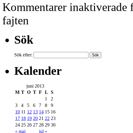
Kommentarer inaktiverade
f
fajten
Sök
Sök efter:
Kalender
juni 2013
M
T
O
T
F
L
S
1
2
3
4
5
6
7
8
9
10
11
12
13
14
15
16
17
18
19
20
21
22
23
24
25
26
27
28
29
30
« maj
jul »