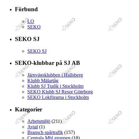
Förbund
LO
SEKO
SEKO SJ
SEKO SJ
SEKO-klubbar på SJ AB
Järnvägsklubben i Hallsberg
Klubb Mälartåg
Klubb SJ Trafik i Stockholm
SEKO Klubb SJ Resor Göteborg
SEKO Lokförarna i Stockholm
Kategorier
Arbetsmiljö
(211)
Avtal
(1)
Bransch spårtrafik
(157)
Centrala Mbl gruppen
(18)