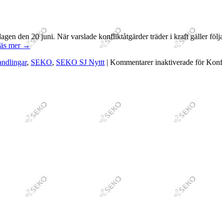
dagen den 20 juni. När varslade konfliktåtgärder träder i kraft gäller
äs mer
→
ndlingar
,
SEKO
,
SEKO SJ Nyttt
|
Kommentarer inaktiverade
för Konf