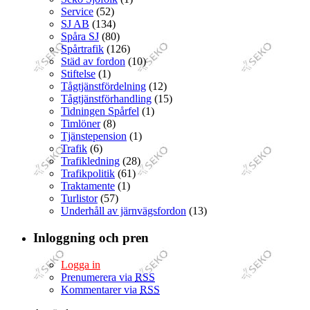
Service
(52)
SJ AB
(134)
Spåra SJ
(80)
Spårtrafik
(126)
Städ av fordon
(10)
Stiftelse
(1)
Tågtjänstfördelning
(12)
Tågtjänstförhandling
(15)
Tidningen Spårfel
(1)
Timlöner
(8)
Tjänstepension
(1)
Trafik
(6)
Trafikledning
(28)
Trafikpolitik
(61)
Traktamente
(1)
Turlistor
(57)
Underhåll av järnvägsfordon
(13)
Inloggning och pren
Logga in
Prenumerera via
RSS
Kommentarer via
RSS