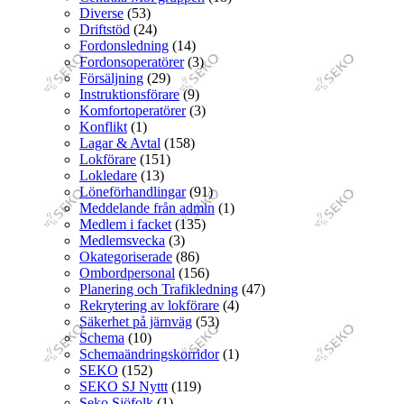
Diverse
(53)
Driftstöd
(24)
Fordonsledning
(14)
Fordonsoperatörer
(3)
Försäljning
(29)
Instruktionsförare
(9)
Komfortoperatörer
(3)
Konflikt
(1)
Lagar & Avtal
(158)
Lokförare
(151)
Lokledare
(13)
Löneförhandlingar
(91)
Meddelande från admin
(1)
Medlem i facket
(135)
Medlemsvecka
(3)
Okategoriserade
(86)
Ombordpersonal
(156)
Planering och Trafikledning
(47)
Rekrytering av lokförare
(4)
Säkerhet på järnväg
(53)
Schema
(10)
Schemaändringskorridor
(1)
SEKO
(152)
SEKO SJ Nyttt
(119)
Seko Sjöfolk
(1)