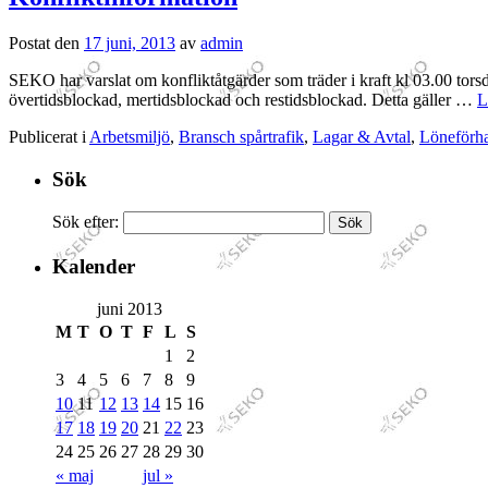
Postat den
17 juni, 2013
av
admin
SEKO har varslat om konfliktåtgärder som träder i kraft kl 03.00 tors
övertidsblockad, mertidsblockad och restidsblockad. Detta gäller …
L
Publicerat i
Arbetsmiljö
,
Bransch spårtrafik
,
Lagar & Avtal
,
Löneförha
Sök
Sök efter:
Kalender
juni 2013
M
T
O
T
F
L
S
1
2
3
4
5
6
7
8
9
10
11
12
13
14
15
16
17
18
19
20
21
22
23
24
25
26
27
28
29
30
« maj
jul »