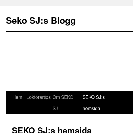
Seko SJ:s Blogg
Hem
Lokförartips
Om SEKO
SEKO SJ:s
Gå
SJ
hemsida
till
innehåll
SEKO SJ:s hemsida