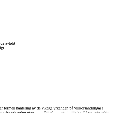
de avlidit
igt.
r formell hantering av de viktiga yrkanden på villkorsändringar i
ra våra yrkanden utan att vi fått någon rekyl tillbaka. På senaste mötet