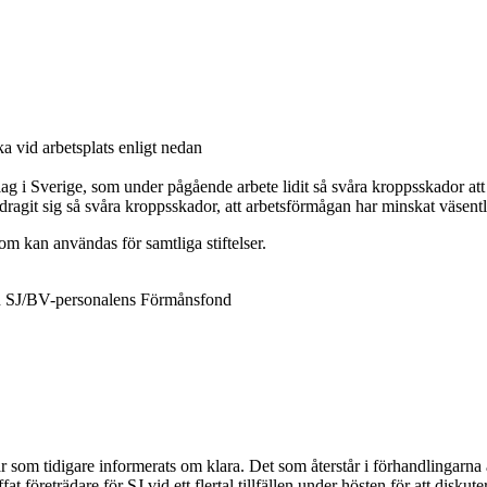
ka vid arbetsplats enligt nedan
ag i Sverige, som under pågående arbete lidit så svåra kroppsskador att 
agit sig så svåra kroppsskador, att arbetsförmågan har minskat väsentl
om kan användas för samtliga stiftelser.
en SJ/BV-personalens Förmånsfond
om tidigare informerats om klara. Det som återstår i förhandlingarna ä
företrädare för SJ vid ett flertal tillfällen under hösten för att diskute