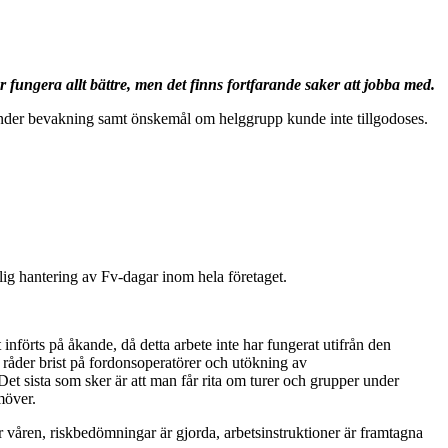
 fungera allt bättre, men det finns fortfarande saker att jobba med.
ts under bevakning samt önskemål om helggrupp kunde inte tillgodoses.
tlig hantering av Fv-dagar inom hela företaget.
 införts på åkande, då detta arbete inte har fungerat utifrån den
t råder brist på fordonsoperatörer och utökning av
et sista som sker är att man får rita om turer och grupper under
möver.
er våren, riskbedömningar är gjorda, arbetsinstruktioner är framtagna