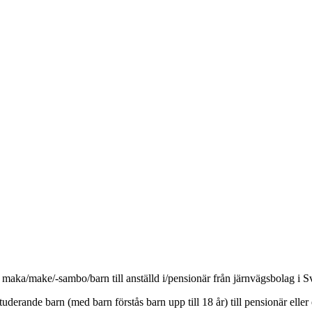
nde maka/make/-sambo/barn till anställd i/pensionär från järnvägsbolag i S
erande barn (med barn förstås barn upp till 18 år) till pensionär eller e