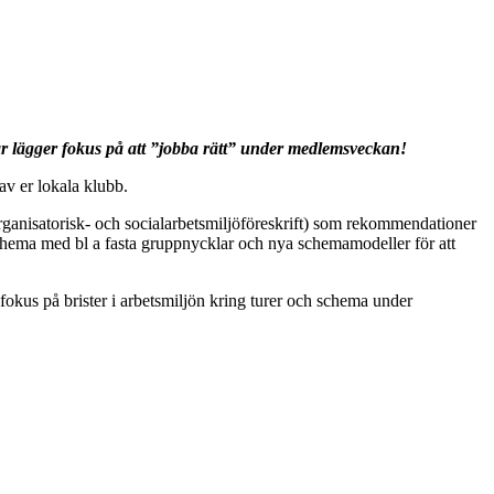
bar lägger fokus på att ”jobba rätt” under medlemsveckan!
av er lokala klubb.
(organisatorisk- och socialarbetsmiljöföreskrift) som rekommendationer
lt schema med bl a fasta gruppnycklar och nya schemamodeller för att
 fokus på brister i arbetsmiljön kring turer och schema under