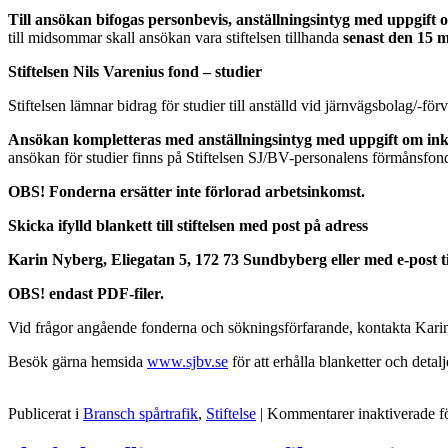
Till ansökan bifogas personbevis, anställningsintyg med uppgift 
till midsommar skall ansökan vara stiftelsen tillhanda
senast den 15 
Stiftelsen Nils Varenius fond – studier
Stiftelsen lämnar bidrag för studier till anställd vid järnvägsbolag/-f
Ansökan kompletteras med anställningsintyg med uppgift om inkom
ansökan för studier finns på Stiftelsen SJ/BV-personalens förmånsfo
OBS! Fonderna ersätter inte förlorad arbetsinkomst.
Skicka ifylld blankett till stiftelsen med post på adress
Karin Nyberg, Eliegatan 5,
172 73 Sundbyberg eller med e-post t
OBS! endast PDF-filer.
Vid frågor angående fonderna och sökningsförfarande, kontakta Karin 
Besök gärna hemsida
www.sjbv.se
för att erhålla blanketter och detal
Publicerat i
Bransch spårtrafik
,
Stiftelse
|
Kommentarer inaktiverade
f