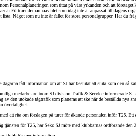
inom Personalplaneringen som tittat på våra yrkanden och att företage
er är Förtroendemannaavtalet som idag inte är anpassat till dagens organ
lista. Något som nu inte är fallet för stora personalgrupper. Har du frågo
agarna fått information om att SJ har beslutat att sluta köra den så k
amtliga medarbetare inom SJ division Trafik & Service informerade SJ at
 av den utökade tågtrafik som planeras att ske när de beställda nya sn
n övertalighet.
med att rita om förslagen på turer för åkande personalen inför T25. Ett
åg tjänsten för T25, har Seko SJ möte med klubbarnas ordförande den 
ller klubb för mer information.