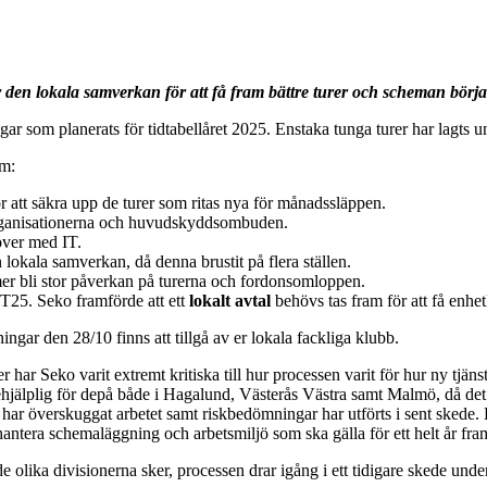
 den lokala samverkan för att få fram bättre turer och scheman börjar
tningar som planerats för tidtabellåret 2025. Enstaka tunga turer har lag
om:
r att säkra upp de turer som ritas nya för månadssläppen.
rganisationerna och huvudskyddsombuden.
över med IT.
 lokala samverkan, då denna brustit på flera ställen.
er bli stor påverkan på turerna och fordonsomloppen.
 T25. Seko framförde att ett
lokalt avtal
behövs tas fram för att få enhe
ngar den 28/10 finns att tillgå av er lokala fackliga klubb.
har Seko varit extremt kritiska till hur processen varit för hur ny tjänst
a behjälplig för depå både i Hagalund, Västerås Västra samt Malmö, då de
ar överskuggat arbetet samt riskbedömningar har utförts i sent skede. D
 hantera schemaläggning och arbetsmiljö som ska gälla för ett helt år fra
de olika divisionerna sker, processen drar igång i ett tidigare skede und