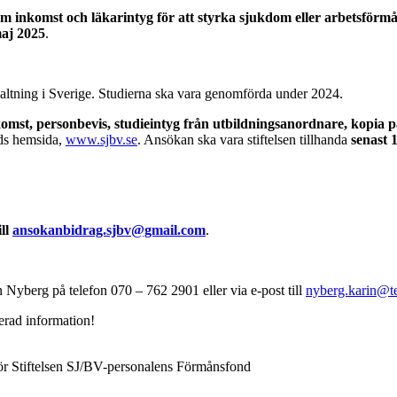
om inkomst och läkarintyg för att styrka sjukdom eller arbetsförm
maj 2025
.
örvaltning i Sverige. Studierna ska vara genomförda under 2024.
st, personbevis, studieintyg från utbildningsanordnare, kopia på 
nds hemsida,
www.sjbv.se
. Ansökan ska vara stiftelsen tillhanda
senast 
ill
ansokanbidrag.sjbv@gmail.com
.
Nyberg på telefon 070 – 762 2901 eller via e-post till
nyberg.karin@t
jerad information!
ör Stiftelsen SJ/BV-personalens Förmånsfond