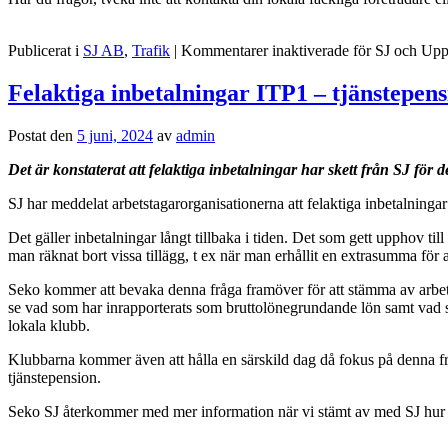
Publicerat i
SJ AB
,
Trafik
|
Kommentarer inaktiverade
för SJ och Upp
Felaktiga inbetalningar ITP1 – tjänstepens
Postat den
5 juni, 2024
av
admin
Det är konstaterat att felaktiga inbetalningar har skett från SJ för 
SJ har meddelat arbetstagarorganisationerna att felaktiga inbetalninga
Det gäller inbetalningar långt tillbaka i tiden. Det som gett upphov ti
man räknat bort vissa tillägg, t ex när man erhållit en extrasumma för 
Seko kommer att bevaka denna fråga framöver för att stämma av arbetet 
se vad som har inrapporterats som bruttolönegrundande lön samt vad som 
lokala klubb.
Klubbarna kommer även att hålla en särskild dag då fokus på denna fr
tjänstepension.
Seko SJ återkommer med mer information när vi stämt av med SJ hur