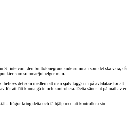
n från SJ inte varit den bruttolönegrundande summan som det ska vara, då
ska punkter som sommar/julhelger m.m.
kt behövs det som medlem att man själv loggar in på avtalat.se för att
v för att lätt kunna gå in och kontrollera. Detta sänds ut på mail av er
a frågor kring detta och få hjälp med att kontrollera sin