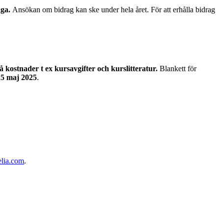
åga.
Ansökan om bidrag kan ske under hela året. För att erhålla bidrag
kostnader t ex kursavgifter och kurslitteratur
.
Blankett för
15 maj 2025
.
elia.com
.