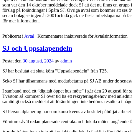
som var den 14 oktober meddelade dock SJ att det nu finns en grupp 
förslag på förändringar i Spåra SJ. Övriga avtal som kommer att ses öv
sedan bolagiseringen år 2001och då gick de flesta arbetstagarna på fast 
för mer information.
Publicerat i
Avtal
|
Kommentarer inaktiverade
för Avtalsinformation
SJ och Uppsalapendeln
Postat den
30 augusti, 2024
av
admin
SJ har beslutat att sluta köra ”Uppsalapendeln” från T25.
Seko SJ har tillsammans med medarbetarna på SJ AB under de senaste d
I samband med ett ”digitalt öppet hus möte” i går den 29 augusti för s
Tvärtom så kommer SJ över tid ha ett rekryteringsbehov med anledning
samtidigt också meddelat att förändringen inte bedöms resultera i någo
SJ Personalplanering har som konsekvens av beslutet påbörjat arbetet 
Förutom såväl redan planerade centrala- och lokala möten angående t
Har du frågor, tveka inte att kontakta din lokala fackliga företrädare e