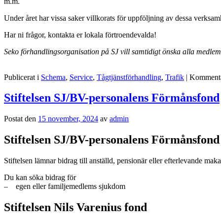
m.m.
Under året har vissa saker villkorats för uppföljning av dessa verksam
Har ni frågor, kontakta er lokala förtroendevalda!
Seko förhandlingsorganisation på SJ vill samtidigt önska alla medle
Publicerat i
Schema
,
Service
,
Tågtjänstförhandling
,
Trafik
|
Kommentar
Stiftelsen SJ/BV-personalens Förmånsfond
Postat den
15 november, 2024
av
admin
Stiftelsen SJ/BV-personalens Förmånsfond
Stiftelsen lämnar bidrag till anställd, pensionär eller efterlevande m
Du kan söka bidrag för
– egen eller familjemedlems sjukdom
Stiftelsen Nils Varenius fond