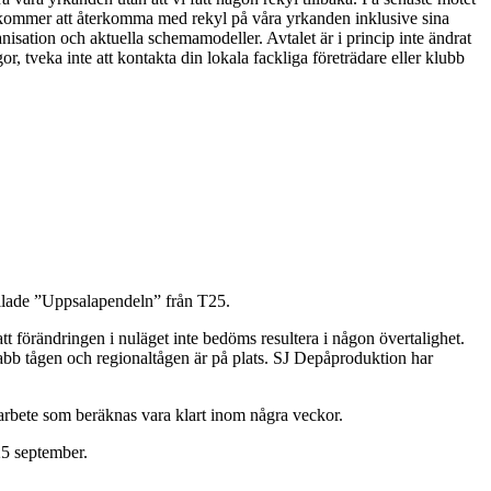
t kommer att återkomma med rekyl på våra yrkanden inklusive sina
isation och aktuella schemamodeller. Avtalet är i princip inte ändrat
r, tveka inte att kontakta din lokala fackliga företrädare eller klubb
allade ”Uppsalapendeln” från T25.
t förändringen i nuläget inte bedöms resultera i någon övertalighet.
abb tågen och regionaltågen är på plats. SJ Depåproduktion har
 arbete som beräknas vara klart inom några veckor.
25 september.