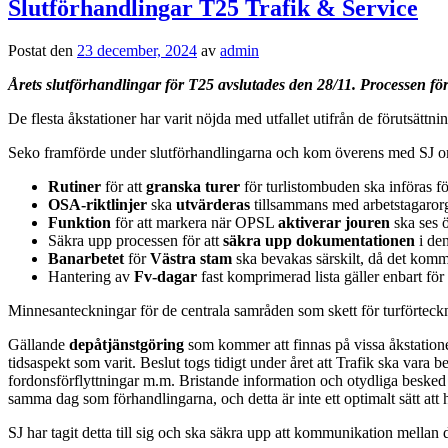
Slutförhandlingar T25 Trafik & Service
Postat den
23 december, 2024
av
admin
Årets slutförhandlingar för T25 avslutades den 28/11. Processen för
De flesta åkstationer har varit nöjda med utfallet utifrån de förutsät
Seko framförde under slutförhandlingarna och kom överens med SJ 
Rutiner
för att
granska turer
för turlistombuden ska införas fö
OSA-riktlinjer
ska
utvärderas
tillsammans med arbetstagaro
Funktion
för att markera när OPSL
aktiverar jouren
ska ses 
Säkra upp processen för att
säkra upp dokumentationen
i den
Banarbetet
för
Västra stam
ska bevakas särskilt, då det komm
Hantering av
Fv-dagar
fast komprimerad lista gäller enbart för
Minnesanteckningar för de centrala samråden som skett för turförteckni
Gällande
depåtjänstgöring
som kommer att finnas på vissa åkstationer 
tidsaspekt som varit. Beslut togs tidigt under året att Trafik ska var
fordonsförflyttningar m.m. Bristande information och otydliga besked h
samma dag som förhandlingarna, och detta är inte ett optimalt sätt att
SJ har tagit detta till sig och ska säkra upp att kommunikation mellan 