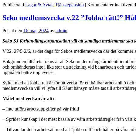
Publicerat i
Lagar & Avtal
,
Tjänstepension
|
Kommentarer inaktiverad
Seko medlemsvecka v.22 ”Jobba rätt!” Håll
Postat den
16 maj, 2024
av
admin
Seko SJ förhandlingsorganisation vill att samtliga medlemmar ska kä
V.22, 27/5-2/6, är det dags för Sekos medlemsvecka där det kommer ske
Bakgrunden till årets fokus är att Seko under många år identifierat bri
och omhändertas inte i lika stor utsträckning vid banarbeten och turför
uppnå en bättre upplevelse.
Syftet med att jobba rätt är för att verka för en hållbar arbetsmiljö o
medlemsveckan vill vi lyfta till SJ att hänsyn måste tas till arbetstidsre
Målet med veckan är att:
– Inte utföra arbetsuppgifter på vår fritid
– Sprider kunskap i det mest basala av våra arbetstidsregler från vårt 
– Tillvaratar detta arbetssätt med att ”jobba rätt” och håller på våra a