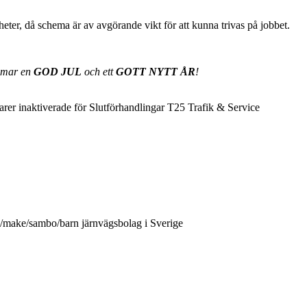
heter, då schema är av avgörande vikt för att kunna trivas på jobbet.
mmar en
GOD JUL
och ett
GOTT NYTT ÅR
!
er inaktiverade
för Slutförhandlingar T25 Trafik & Service
aka/make/sambo/barn järnvägsbolag i Sverige