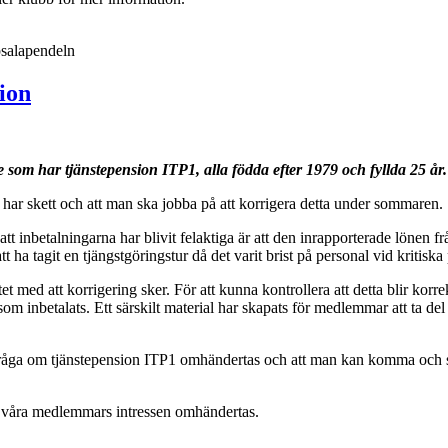
salapendeln
ion
de som har tjänstepension ITP1, alla födda efter 1979 och fyllda 25 år.
r har skett och att man ska jobba på att korrigera detta under sommaren.
ll att inbetalningarna har blivit felaktiga är att den inrapporterade löne
att ha tagit en tjängstgöringstur då det varit brist på personal vid kriti
med att korrigering sker. För att kunna kontrollera att detta blir korre
inbetalats. Ett särskilt material har skapats för medlemmar att ta del a
åga om tjänstepension ITP1 omhändertas och att man kan komma och ställ
 våra medlemmars intressen omhändertas.