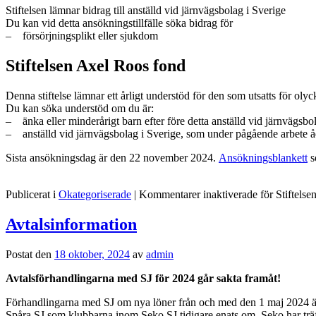
Stiftelsen lämnar bidrag till anställd vid järnvägsbolag i Sverige
Du kan vid detta ansökningstillfälle söka bidrag för
– försörjningsplikt eller sjukdom
Stiftelsen Axel Roos fond
Denna stiftelse lämnar ett årligt understöd för den som utsatts för olyc
Du kan söka understöd om du är:
– änka eller minderårigt barn efter före detta anställd vid järnvägsbol
– anställd vid järnvägsbolag i Sverige, som under pågående arbete ådr
Sista ansökningsdag är den 22 november 2024.
Ansökningsblankett
s
Publicerat i
Okategoriserade
|
Kommentarer inaktiverade
för Stiftels
Avtalsinformation
Postat den
18 oktober, 2024
av
admin
Avtalsförhandlingarna med SJ för 2024 går sakta framåt!
Förhandlingarna med SJ om nya löner från och med den 1 maj 2024 är s
Spåra SJ som klubbarna inom Seko SJ tidigare enats om. Seko har träffat 