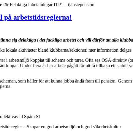
e
för Felaktiga inbetalningar ITP1 – tjänstepension
 på arbetstidsreglerna!
nna sig delaktiga i det fackliga arbetet och vill därför att alla klub
 lokala aktiviteter bland klubbarna/sektioner, mer information delges 
ster i arbetsmiljö kopplat till schema och turer. Ofta ses OSA-direktiv 
ändringar. Under flera år har arbete pågått för att få tillbaka ett stabi
ch scheman, som håller för att kunna jobba ändå fram till pension. Genom
glerna.
kollektivavtal Spåra SJ
rbetstidsregler – Skapar en god arbetsmiljö och god säkerhetskultur