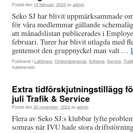
Postat den
16 februari, 2023
av
admin
Seko SJ har blivit uppmärksammade om a
för våra medlemmar gällande schemalä
att månadslistan publicerades i Employe
februari. Turer har blivit utlagda med fl
gentemot den gruppnyckel man valt …
Publicerat i
Lokförare
,
Ombordpersonal
,
Schema
,
Service
,
Trafi
inaktiverade
för
Månadspublicering
mars,
Trafik
Extra tidförskjutningstillägg f
&
juli Trafik & Service
Service
–
Postat den
25 november, 2022
av
admin
ändringar
Flera av Seko SJ:s klubbar lyfte proble
somras när IVU hade stora driftstörninga