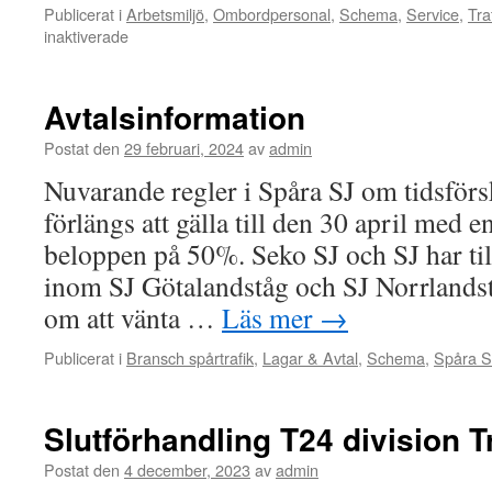
Publicerat i
Arbetsmiljö
,
Ombordpersonal
,
Schema
,
Service
,
Tra
inaktiverade
för
Status
åkandes
schema
Avtalsinformation
T24
och
Postat den
29 februari, 2024
av
admin
förberedelser
Nuvarande regler i Spåra SJ om tidsförs
T25
förlängs att gälla till den 30 april med 
beloppen på 50%. Seko SJ och SJ har t
inom SJ Götalandståg och SJ Norrlands
om att vänta …
Läs mer
→
Publicerat i
Bransch spårtrafik
,
Lagar & Avtal
,
Schema
,
Spåra S
Slutförhandling T24 division T
Postat den
4 december, 2023
av
admin