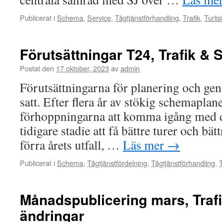
Publicerat i
Schema
,
Service
,
Tågtjänstförhandling
,
Trafik
,
Turlis
Förutsättningar T24, Trafik & 
Postat den
17 oktober, 2023
av
admin
Förutsättningarna för planering och ge
satt. Efter flera år av stökig schemaplan
förhoppningarna att komma igång med d
tidigare stadie att få bättre turer och bä
förra årets utfall, …
Läs mer
→
Publicerat i
Schema
,
Tågtjänstfördelning
,
Tågtjänstförhandling
,
T
Månadspublicering mars, Trafi
ändringar