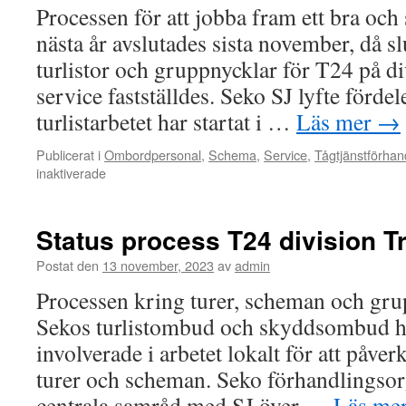
Processen för att jobba fram ett bra och 
nästa år avslutades sista november, då s
turlistor och gruppnycklar för T24 på di
service fastställdes. Seko SJ lyfte förde
turlistarbetet har startat i …
Läs mer
→
Publicerat i
Ombordpersonal
,
Schema
,
Service
,
Tågtjänstförhan
inaktiverade
för
Slutförhandling
T24
division
Status process T24 division Tr
Trafik
&
Postat den
13 november, 2023
av
admin
Service
Processen kring turer, scheman och grup
Sekos turlistombud och skyddsombud har 
involverade i arbetet lokalt för att påve
turer och scheman. Seko förhandlingsor
centrala samråd med SJ över …
Läs me