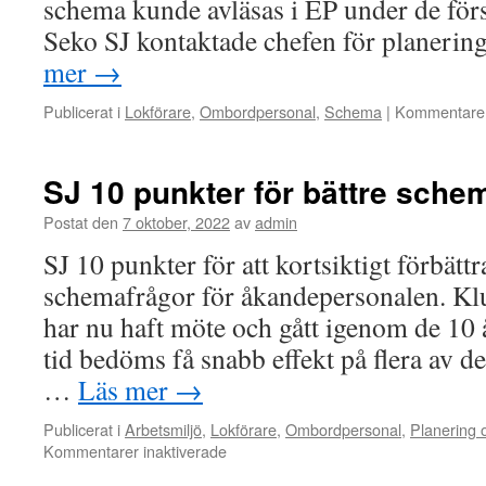
schema kunde avläsas i EP under de först
Seko SJ kontaktade chefen för planerin
mer
→
Publicerat i
Lokförare
,
Ombordpersonal
,
Schema
|
Kommentarer
SJ 10 punkter för bättre sche
Postat den
7 oktober, 2022
av
admin
SJ 10 punkter för att kortsiktigt förbättra
schemafrågor för åkandepersonalen. K
har nu haft möte och gått igenom de 10 
tid bedöms få snabb effekt på flera av 
…
Läs mer
→
Publicerat i
Arbetsmiljö
,
Lokförare
,
Ombordpersonal
,
Planering 
Kommentarer inaktiverade
för
SJ