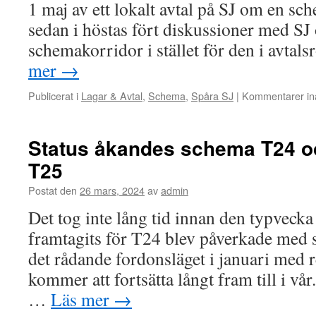
1 maj av ett lokalt avtal på SJ om en sc
sedan i höstas fört diskussioner med SJ 
schemakorridor i stället för den i avta
mer
→
Publicerat i
Lagar & Avtal
,
Schema
,
Spåra SJ
|
Kommentarer in
Status åkandes schema T24 oc
T25
Postat den
26 mars, 2024
av
admin
Det tog inte lång tid innan den typveck
framtagits för T24 blev påverkade med
det rådande fordonsläget i januari med 
kommer att fortsätta långt fram till i vår
…
Läs mer
→