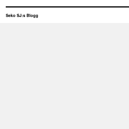
10
punkter
för
Seko SJ:s Blogg
bättre
schema