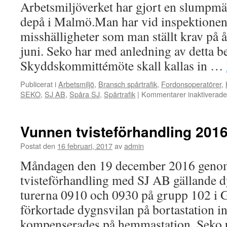
Arbetsmiljöverket har gjort en slumpmä
depå i Malmö.Man har vid inspektionen 
misshälligheter som man ställt krav på 
juni. Seko har med anledning av detta beg
Skyddskommittémöte skall kallas in …
Publicerat i
Arbetsmiljö
,
Bransch spårtrafik
,
Fordonsoperatörer
,
SEKO
,
SJ AB
,
Spåra SJ
,
Spårtrafik
|
Kommentarer inaktiverade
Vunnen tvisteförhandling 2016
Postat den
16 februari, 2017
av
admin
Måndagen den 19 december 2016 geno
tvisteförhandling med SJ AB gällande 
turerna 0910 och 0930 på grupp 102 i 
förkortade dygnsvilan på bortastation int
kompenserades på hemmastation. Sek