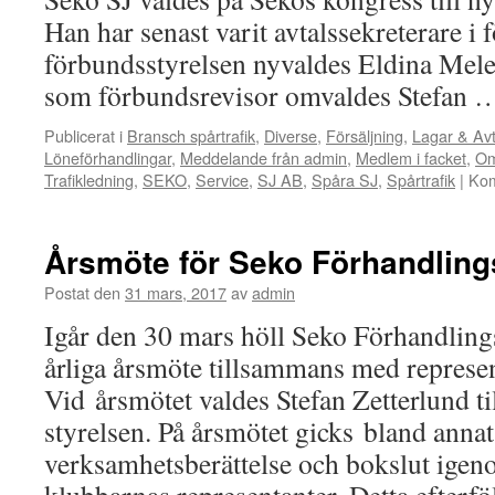
Han har senast varit avtalssekreterare i 
förbundsstyrelsen nyvaldes Eldina Mele
som förbundsrevisor omvaldes Stefan
Publicerat i
Bransch spårtrafik
,
Diverse
,
Försäljning
,
Lagar & Avt
Löneförhandlingar
,
Meddelande från admin
,
Medlem i facket
,
Om
Trafikledning
,
SEKO
,
Service
,
SJ AB
,
Spåra SJ
,
Spårtrafik
|
Kom
Årsmöte för Seko Förhandling
Postat den
31 mars, 2017
av
admin
Igår den 30 mars höll Seko Förhandlings
årliga årsmöte tillsammans med represe
Vid årsmötet valdes Stefan Zetterlund ti
styrelsen. På årsmötet gicks bland annat
verksamhetsberättelse och bokslut ige