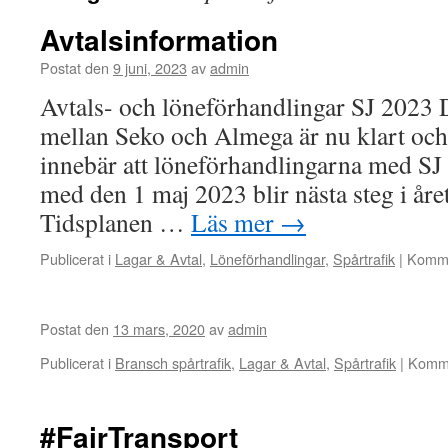
Avtalsinformation
Postat den
9 juni, 2023
av
admin
Avtals- och löneförhandlingar SJ 2023 D
mellan Seko och Almega är nu klart och
innebär att löneförhandlingarna med SJ
med den 1 maj 2023 blir nästa steg i året
Tidsplanen …
Läs mer
→
Publicerat i
Lagar & Avtal
,
Löneförhandlingar
,
Spårtrafik
|
Komme
Postat den
13 mars, 2020
av
admin
Publicerat i
Bransch spårtrafik
,
Lagar & Avtal
,
Spårtrafik
|
Komme
#FairTransport