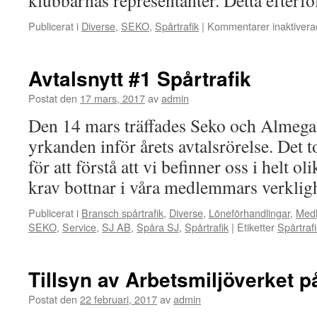
klubbarnas representanter. Detta efterf
Publicerat i
Diverse
,
SEKO
,
Spårtrafik
|
Kommentarer inaktivera
Avtalsnytt #1 Spårtrafik
Postat den
17 mars, 2017
av
admin
Den 14 mars träffades Seko och Almega 
yrkanden inför årets avtalsrörelse. Det 
för att förstå att vi befinner oss i helt o
krav bottnar i våra medlemmars verkli
Publicerat i
Bransch spårtrafik
,
Diverse
,
Löneförhandlingar
,
Medl
SEKO
,
Service
,
SJ AB
,
Spåra SJ
,
Spårtrafik
|
Etiketter
Spårtraf
Tillsyn av Arbetsmiljöverket 
Postat den
22 februari, 2017
av
admin