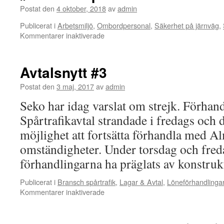
Postat den
4 oktober, 2018
av
admin
Publicerat i
Arbetsmiljö
,
Ombordpersonal
,
Säkerhet på järnväg
,
Kommentarer inaktiverade
för
#FairTransport
Avtalsnytt #3
Postat den
3 maj, 2017
av
admin
Seko har idag varslat om strejk. Förhand
Spårtrafikavtal strandade i fredags och d
möjlighet att fortsätta förhandla med 
omständigheter. Under torsdag och fred
förhandlingarna ha präglats av konstru
Publicerat i
Bransch spårtrafik
,
Lagar & Avtal
,
Löneförhandlinga
Kommentarer inaktiverade
för
Avtalsnytt
#3