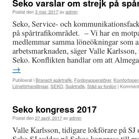
Seko varslar om strejk på spå
Postat den
3 maj, 2017
av
admin
Seko, Service- och kommunikationsfacke
på spårtrafikområdet. – Vi har en motp
medlemmar samma löneökningar som all
arbetsmarknaden, säger Valle Karlsson,
Seko. Konflikten handlar om att Almeg
→
Publicerat i
Bransch spårtrafik
,
Fordonsoperatörer
,
Komfortoper
Löneförhandlingar
,
SEKO
,
Spårtrafik
,
Städ av fordon
|
Kommenta
Seko kongress 2017
Postat den
27 april, 2017
av
admin
Valle Karlsson, tidigare lokförare på SJ
Seko SJ valdes på Sekos kongress till n