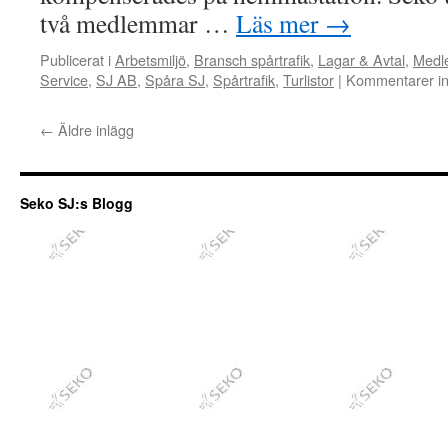
två medlemmar …
Läs mer
→
Publicerat i
Arbetsmiljö
,
Bransch spårtrafik
,
Lagar & Avtal
,
Medle
Service
,
SJ AB
,
Spåra SJ
,
Spårtrafik
,
Turlistor
|
Kommentarer in
←
Äldre inlägg
Seko SJ:s Blogg