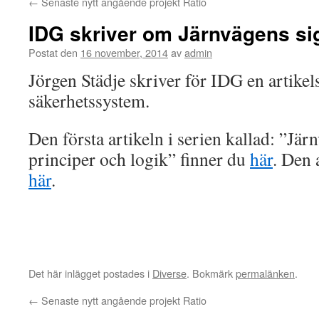
←
Senaste nytt angående projekt Ratio
IDG skriver om Järnvägens s
Postat den
16 november, 2014
av
admin
Jörgen Städje skriver för IDG en artike
säkerhetssystem.
Den första artikeln i serien kallad: ”
Järn
principer och logik
” finner du
här
. Den 
här
.
Det här inlägget postades i
Diverse
. Bokmärk
permalänken
.
←
Senaste nytt angående projekt Ratio