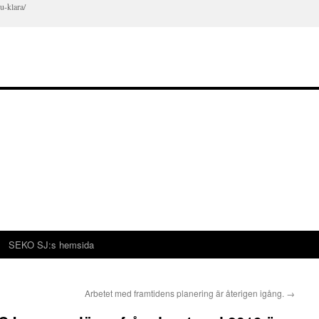
u-klara/
SEKO SJ:s hemsida
Arbetet med framtidens planering är återigen igång.
→