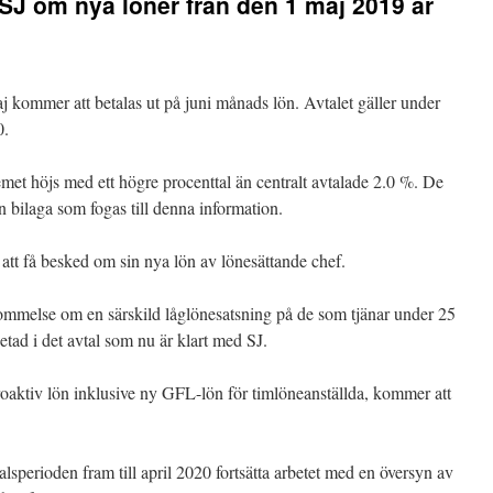
J om nya löner från den 1 maj 2019 är
j kommer att betalas ut på juni månads lön. Avtalet gäller under
0.
emet höjs med ett högre procenttal än centralt avtalade 2.0 %. De
bilaga som fogas till denna information.
t få besked om sin nya lön av lönesättande chef.
kommelse om en särskild låglönesatsning på de som tjänar under 25
etad i det avtal som nu är klart med SJ.
oaktiv lön inklusive ny GFL-lön för timlöneanställda, kommer att
alsperioden fram till april 2020 fortsätta arbetet med en översyn av