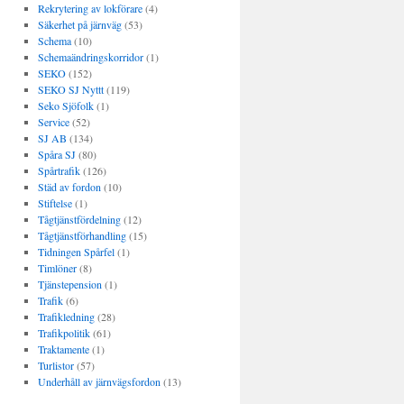
Rekrytering av lokförare
(4)
Säkerhet på järnväg
(53)
Schema
(10)
Schemaändringskorridor
(1)
SEKO
(152)
SEKO SJ Nyttt
(119)
Seko Sjöfolk
(1)
Service
(52)
SJ AB
(134)
Spåra SJ
(80)
Spårtrafik
(126)
Städ av fordon
(10)
Stiftelse
(1)
Tågtjänstfördelning
(12)
Tågtjänstförhandling
(15)
Tidningen Spårfel
(1)
Timlöner
(8)
Tjänstepension
(1)
Trafik
(6)
Trafikledning
(28)
Trafikpolitik
(61)
Traktamente
(1)
Turlistor
(57)
Underhåll av järnvägsfordon
(13)