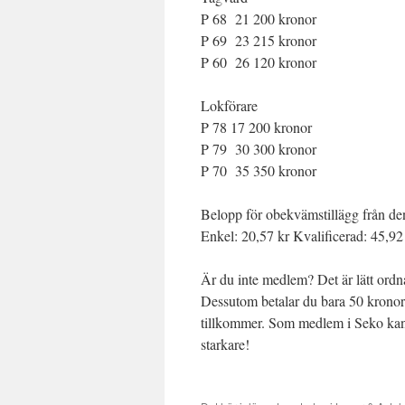
P 68 21 200 kronor
P 69 23 215 kronor
P 60 26 120 kronor
Lokförare
P 78 17 200 kronor
P 79 30 300 kronor
P 70 35 350 kronor
Belopp för obekvämstillägg från de
Enkel: 20,57 kr Kvalificerad: 45,92
Är du inte medlem? Det är lätt ord
Dessutom betalar du bara 50 kronor 
tillkommer. Som medlem i Seko kan 
starkare!