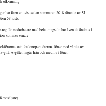
ch utformning.
gar har även en tvist sedan sommaren 2018 rörande av SJ
tion 58 lösts.
esteg för medarbetare med befattningslön har även de ändrats i
ation kommer senare.
 lokförarnas och fordonoperatörernas löner med värdet av
savgift. Avgiften ingår från och med nu i lönen.
esesäljare)