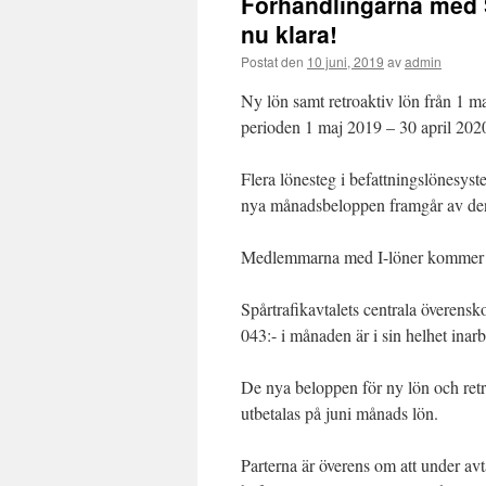
Förhandlingarna med S
nu klara!
Postat den
10 juni, 2019
av
admin
Ny lön samt retroaktiv lön från 1 ma
perioden 1 maj 2019 – 30 april 202
Flera lönesteg i befattningslönesyst
nya månadsbeloppen framgår av den 
Medlemmarna med I-löner kommer at
Spårtrafikavtalets centrala överens
043:- i månaden är i sin helhet inarb
De nya beloppen för ny lön och retr
utbetalas på juni månads lön.
Parterna är överens om att under avt