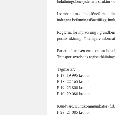
befattningslönesystemets struktur o
I samband med årets löneförhandlin
indragna befattningslönetillägg funk
Reglerna för inplacering i grundlön
positiv riktning. Ytterligare inform
Parterna har även enats om att höja
Transportstyrelsens registerhållning
Tågmästare
P 17 19 995 kronor
P 18 22 165 kronor
P 19 25 800 kronor
P 10 29 080 kronor
Kundvärd/Kundkommunikatör (f.d.R
P 28 21 085 kronor