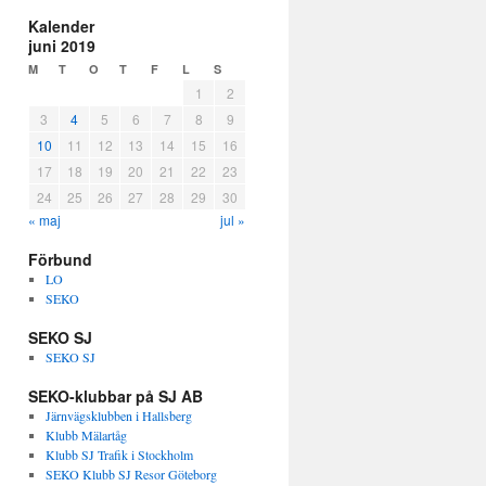
Kalender
juni 2019
M
T
O
T
F
L
S
1
2
3
4
5
6
7
8
9
10
11
12
13
14
15
16
17
18
19
20
21
22
23
24
25
26
27
28
29
30
« maj
jul »
Förbund
LO
SEKO
SEKO SJ
SEKO SJ
SEKO-klubbar på SJ AB
Järnvägsklubben i Hallsberg
Klubb Mälartåg
Klubb SJ Trafik i Stockholm
SEKO Klubb SJ Resor Göteborg