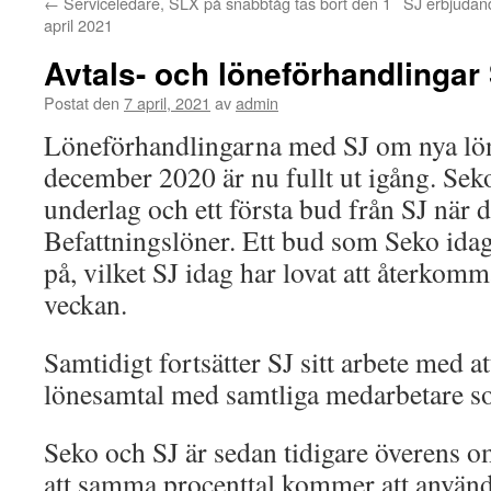
←
Serviceledare, SLX på snabbtåg tas bort den 1
SJ erbjudan
april 2021
Avtals- och löneförhandlingar
Postat den
7 april, 2021
av
admin
Löneförhandlingarna med SJ om nya lön
december 2020 är nu fullt ut igång. Seko
underlag och ett första bud från SJ när d
Befattningslöner. Ett bud som Seko idag
på, vilket SJ idag har lovat att återkom
veckan.
Samtidigt fortsätter SJ sitt arbete med 
lönesamtal med samtliga medarbetare so
Seko och SJ är sedan tidigare överens o
att samma procenttal kommer att använd